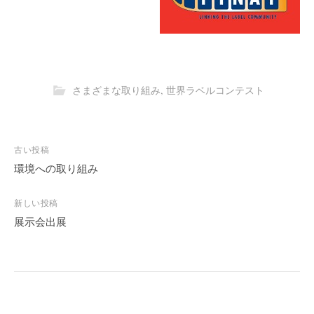
さまざまな取り組み
,
世界ラベルコンテスト
古い投稿
投
稿
環境への取り組み
ナ
ビ
新しい投稿
ゲ
展示会出展
ー
シ
ョ
ン