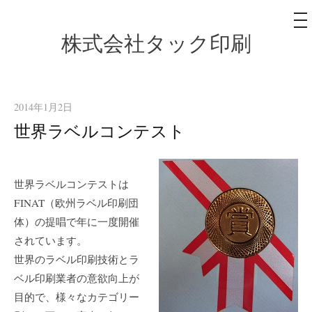
メ
ニ
ュ
株式会社タック印刷
コ
ー
ン
テ
ン
2014年1月2日
ツ
世界ラベルコンテスト
へ
ス
キ
世界ラベルコンテストは
ッ
FINAT（欧州ラベル印刷団
プ
体）の提唱で年に一度開催
されています。
世界のラベル印刷技術とラ
ベル印刷業者の意欲向上が
目的で、様々なカテゴリー