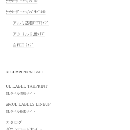
ﾀｯｸﾚｰｻﾞｰﾏｰｷﾝｸﾞ®
ﾀｯｸﾚｰｻﾞｰﾏｰｷﾝｸﾞﾗﾍﾞﾙ®
アルミ蒸着PETﾀｲﾌﾟ
アクリル２層ﾀｲﾌﾟ
白PET ﾀｲﾌﾟ
RECOMMEND WEBSITE
UL LABEL TAKPRINT
ULラベル情報サイト
ul/cUL LABELS LINEUP
ULラベル検索サイト
カタログ
ダウンロードサイト