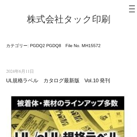
メ
ニ
ュ
株式会社タック印刷
コ
ー
ン
テ
ン
カテゴリー:
PGDQ2 PGDQ8 File No. MH15572
ツ
へ
ス
2024年6月11日
キ
UL規格ラベル カタログ最新版 Vol.10 発刊
ッ
プ