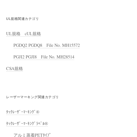
UL規格関連カテゴリ
UL規格 cUL規格
PGDQ2 PGDQ8 File No. MH15572
PGJI2 PGJI8 File No. MH28514
CSA規格
レーザーマーキング関連カテゴリ
ﾀｯｸﾚｰｻﾞｰﾏｰｷﾝｸﾞ®
ﾀｯｸﾚｰｻﾞｰﾏｰｷﾝｸﾞﾗﾍﾞﾙ®
アルミ蒸着PETﾀｲﾌﾟ