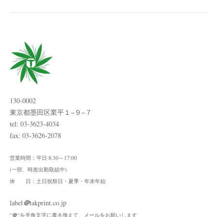
ビ
ゲ
ー
シ
ョ
ン
130-0002
東京都墨田区業平１−９−７
tel: 03-3623-4034
fax: 03-3626-2078
営業時間：平日 8:30～17:00
(一部、時差出勤取組中)
休 日：土日祝祭日・夏季・年末年始
＠
label
takprint.co.jp
＠
“
“を半角文字に書き換えて、メールをお願いします