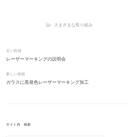
さまざまな取り組み
古い投稿
投
稿
レーザーマーキングの説明会
ナ
ビ
新しい投稿
ゲ
ガラスに黒発色レーザーマーキング加工
ー
シ
ョ
ン
サイト内 検索