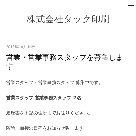
メ
ニ
ュ
株式会社タック印刷
コ
ー
ン
テ
ン
2015年10月16日
ツ
営業・営業事務スタッフを募集しま
へ
す
ス
キ
営業スタッフ・営業事務スタッフ 募集中です。
ッ
プ
営業スタッフ 営業事務スタッフ ２名
履歴書を下記の住所までお送りください。
随時、面接の日程をお知らせ致します。