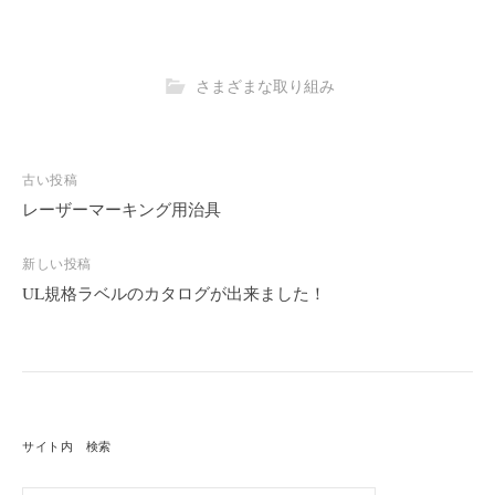
さまざまな取り組み
古い投稿
投
稿
レーザーマーキング用治具
ナ
ビ
新しい投稿
ゲ
UL規格ラベルのカタログが出来ました！
ー
シ
ョ
ン
サイト内 検索