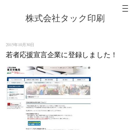
メ
ニ
ュ
株式会社タック印刷
コ
ー
ン
テ
ン
2015年10月30日
ツ
若者応援宣言企業に登録しました！
へ
ス
キ
ッ
プ