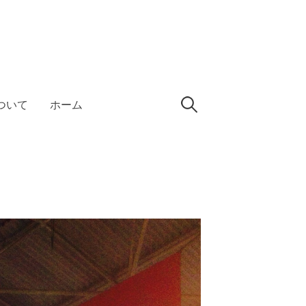
検
ついて
ホーム
索: