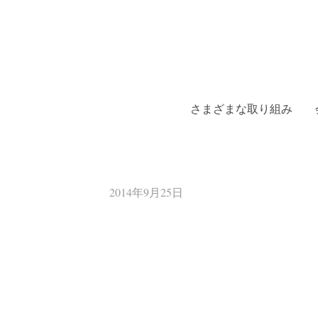
コ
ン
テ
さまざまな取り組み
ン
ツ
へ
ス
2014年9月25日
キ
ッ
プ