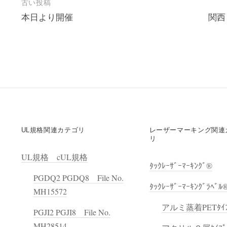
古い投稿
投
本日より開催
関西
稿
ナ
ビ
ゲ
ー
シ
ョ
ン
UL規格関連カテゴリ
レーザーマーキング関連
リ
UL規格 cUL規格
ﾀｯｸﾚｰｻﾞｰﾏｰｷﾝｸﾞ®
PGDQ2 PGDQ8 File No.
ﾀｯｸﾚｰｻﾞｰﾏｰｷﾝｸﾞﾗﾍﾞﾙ
MH15572
アルミ蒸着PETﾀｲﾌ
PGJI2 PGJI8 File No.
MH28514