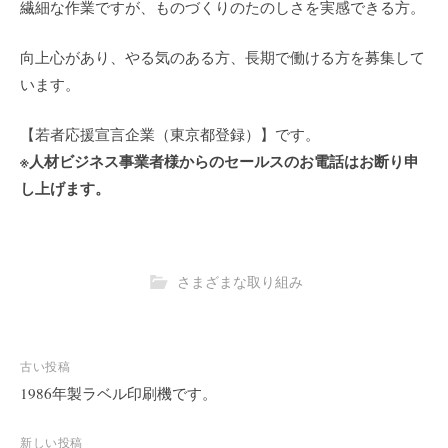
繊細な作業ですが、ものづくりのたのしさを実感できる方。
向上心があり、やる気のある方、長期で働ける方を募集して
います。
【若者応援宣言企業（東京都登録）】です。
※人材ビジネス事業者様からのセールスのお電話はお断り申
し上げます。
さまざまな取り組み
古い投稿
投
稿
1986年製ラベル印刷機です。
ナ
ビ
新しい投稿