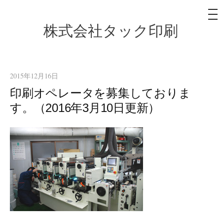
メ
ニ
ュ
株式会社タック印刷
コ
ー
ン
テ
ン
2015年12月16日
ツ
印刷オペレータを募集しておりま
へ
す。（2016年3月10日更新）
ス
キ
ッ
プ