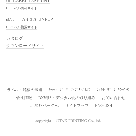
UL LABEL TAKPRINT
ULラベル情報サイト
ul/cUL LABELS LINEUP
ULラベル検索サイト
カタログ
ダウンロードサイト
ラベル・銘板の製造
ﾀｯｸﾚｰｻﾞｰﾏｰｷﾝｸﾞﾗﾍﾞﾙ®
ﾀｯｸﾚｰｻﾞｰﾏｰｷﾝｸﾞ®
会社情報
DX戦略・デジタル化の取り組み
お問い合わせ
UL規格ページへ
サイトマップ
ENGLISH
copyright ©TAK PRINTING Co., ltd.