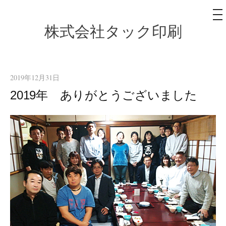
メ
ニ
ュ
株式会社タック印刷
コ
ー
ン
テ
ン
2019年12月31日
ツ
2019年 ありがとうございました
へ
ス
キ
ッ
プ