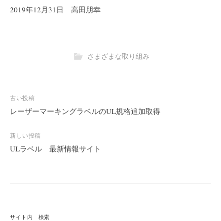
2019年12月31日 高田朋幸
さまざまな取り組み
古い投稿
投
稿
レーザーマーキングラベルのUL規格追加取得
ナ
ビ
新しい投稿
ゲ
ULラベル 最新情報サイト
ー
シ
ョ
ン
サイト内 検索