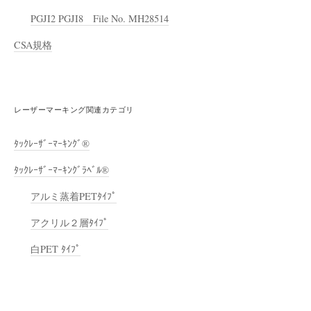
PGJI2 PGJI8 File No. MH28514
CSA規格
レーザーマーキング関連カテゴリ
ﾀｯｸﾚｰｻﾞｰﾏｰｷﾝｸﾞ®
ﾀｯｸﾚｰｻﾞｰﾏｰｷﾝｸﾞﾗﾍﾞﾙ®
アルミ蒸着PETﾀｲﾌﾟ
アクリル２層ﾀｲﾌﾟ
白PET ﾀｲﾌﾟ