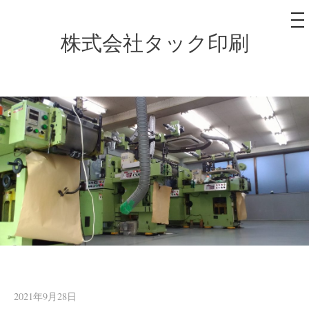
メ
ニ
ュ
株式会社タック印刷
コ
ー
ン
テ
ン
ツ
へ
ス
キ
ッ
プ
2021年9月28日